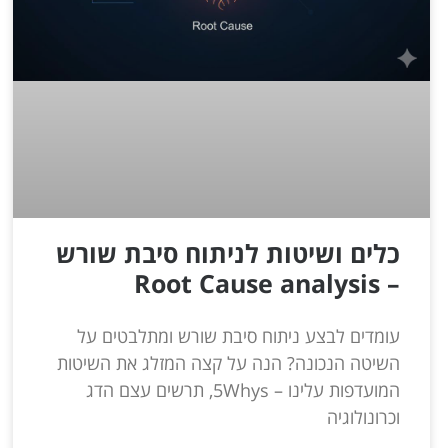
כלים ושיטות לניתוח סיבת שורש
– Root Cause analysis
עומדים לבצע ניתוח סיבת שורש ומתלבטים על
השיטה הנכונה? הנה על קצה המזלג את השיטות
המועדפות עלינו – 5Whys, תרשים עצם הדג
וכרונולוגיה