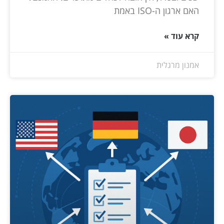
האם ארגון ה-ISO באמת
קרא עוד »
אמנון מרגלית